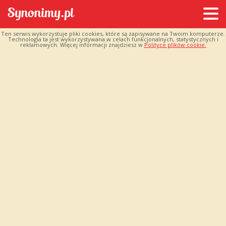
Ten serwis wykorzystuje pliki cookies, które są zapisywane na Twoim komputerze.
Technologia ta jest wykorzystywana w celach funkcjonalnych, statystycznych i
reklamowych. Więcej informacji znajdziesz w
Polityce plików cookie.