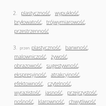
2.
plastyczność
,
wypukłość
,
bryłowatość
,
trójwymiarowość
,
przestrzenność
3.
plastyczność
,
barwność
,
przen.
malowniczość
,
żywość
,
obrazowość
,
sugestywność
,
ekspresyjność
,
atrakcyjność
,
efektowność
,
czytelność
,
wyrazistość
,
jasność
,
przejrzystość
,
nośność
,
klarowność
,
chwytliwość