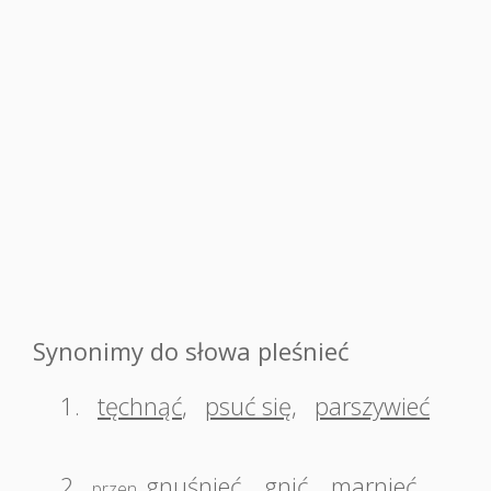
Synonimy do słowa pleśnieć
1.
tęchnąć
,
psuć się
,
parszywieć
2.
gnuśnieć
,
gnić
,
marnieć
,
przen.