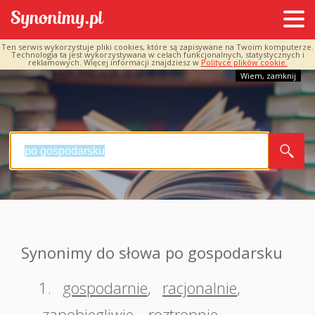
Ten serwis wykorzystuje pliki cookies, które są zapisywane na Twoim komputerze.
Technologia ta jest wykorzystywana w celach funkcjonalnych, statystycznych i
reklamowych. Więcej informacji znajdziesz w
Polityce plików cookie.
Wiem, zamknij
Synonimy do słowa po gospodarsku
1.
gospodarnie
,
racjonalnie
,
zapobiegliwie
,
roztropnie
,