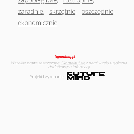
zaradnie
,
skrzętnie
,
oszczędnie
,
ekonomicznie
Wszelkie prawa zastrzeżone.
Skontaktuj się
z nami w celu uzyskania
dodatkowych informacji
Projekt i wykonanie