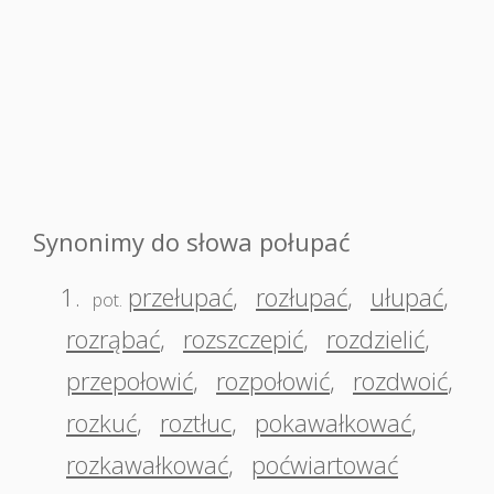
Synonimy do słowa połupać
1.
przełupać
,
rozłupać
,
ułupać
,
pot.
rozrąbać
,
rozszczepić
,
rozdzielić
,
przepołowić
,
rozpołowić
,
rozdwoić
,
rozkuć
,
roztłuc
,
pokawałkować
,
rozkawałkować
,
poćwiartować