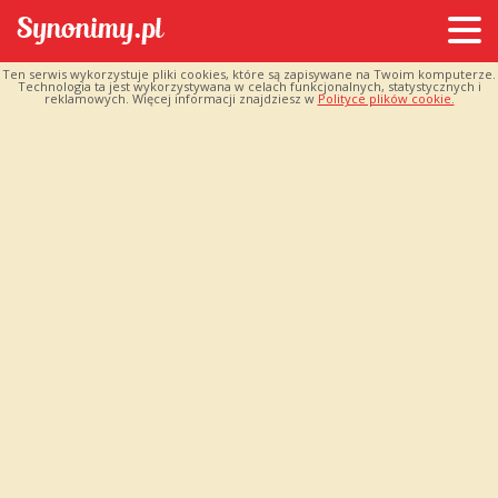
Ten serwis wykorzystuje pliki cookies, które są zapisywane na Twoim komputerze.
Technologia ta jest wykorzystywana w celach funkcjonalnych, statystycznych i
reklamowych. Więcej informacji znajdziesz w
Polityce plików cookie.