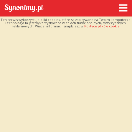
Ten serwis wykorzystuje pliki cookies, które są zapisywane na Twoim komputerze.
Technologia ta jest wykorzystywana w celach funkcjonalnych, statystycznych i
reklamowych. Więcej informacji znajdziesz w
Polityce plików cookie.