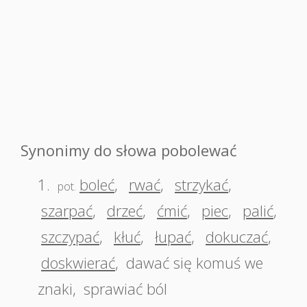
Synonimy do słowa pobolewać
1.
boleć
,
rwać
,
strzykać
,
pot.
szarpać
,
drzeć
,
ćmić
,
piec
,
palić
,
szczypać
,
kłuć
,
łupać
,
dokuczać
,
doskwierać
,
dawać się komuś we
znaki
,
sprawiać ból