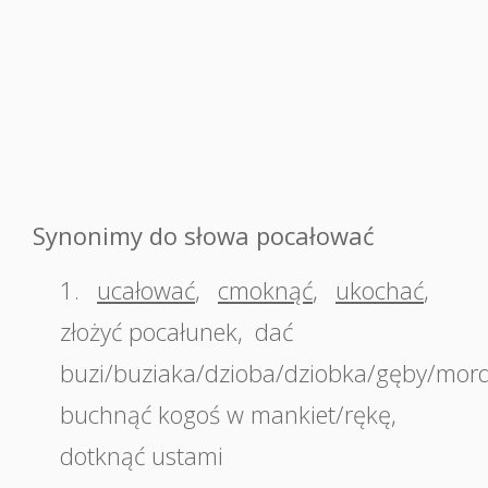
Synonimy do słowa pocałować
1.
ucałować
,
cmoknąć
,
ukochać
,
złożyć pocałunek
,
dać
buzi/buziaka/dzioba/dziobka/gęby/mor
buchnąć kogoś w mankiet/rękę
,
dotknąć ustami