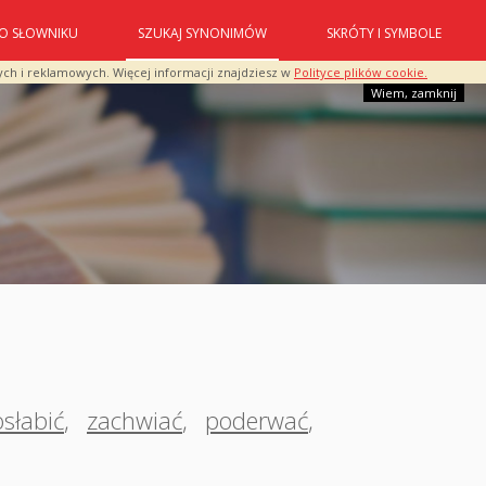
O SŁOWNIKU
SZUKAJ SYNONIMÓW
SKRÓTY I SYMBOLE
ych i reklamowych. Więcej informacji znajdziesz w
Polityce plików cookie.
Wiem, zamknij
osłabić
,
zachwiać
,
poderwać
,