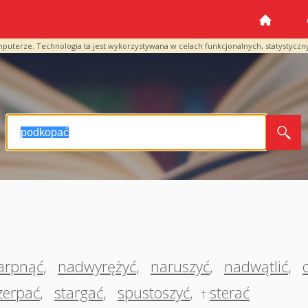
mputerze. Technologia ta jest wykorzystywana w celach funkcjonalnych, statystyczn
arpnąć
,
nadwyrężyć
,
naruszyć
,
nadwątlić
,
zerpać
,
stargać
,
spustoszyć
,
sterać
†