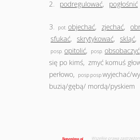
2.
podregulować
,
pogłośnić
3.
objechać
,
zjechać
,
ob
pot.
sfukać
,
skrytykować
,
skląć
,
opitolić
,
obsobaczyć
posp.
posp.
się po kimś
,
zmyć komuś gło
perłowo
,
wyjechać/wy
posp.posp.
buzią/gębą/ mordą/pyskiem
Wszelkie prawa zastrzeżon