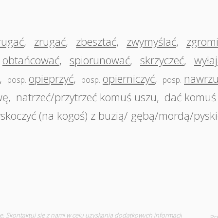
rugać
,
zrugać
,
zbesztać
,
zwymyślać
,
zgrom
obtańcować
,
spiorunować
,
skrzyczeć
,
wyła
,
opieprzyć
,
opierniczyć
,
nawrzu
posp.
posp.
posp.
wę
,
natrzeć/przytrzeć komuś uszu
,
dać komuś 
skoczyć (na kogoś) z buzią/ gębą/mordą/pysk
e.
Skontaktuj się
z nami w celu uzyskania dodatkowych informacji
Pr