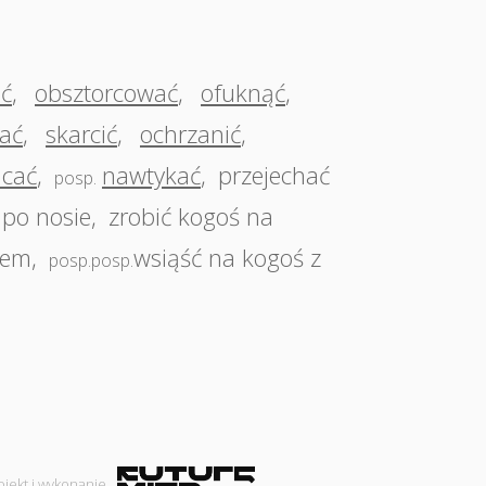
ić
,
obsztorcować
,
ofuknąć
,
jać
,
skarcić
,
ochrzanić
,
cać
,
nawtykać
,
przejechać
posp.
po nosie
,
zrobić kogoś na
iem
,
wsiąść na kogoś z
posp.posp.
ojekt i wykonanie