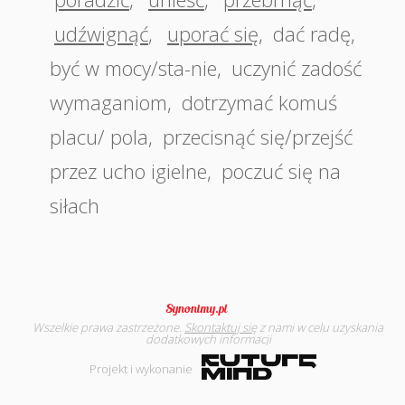
udźwignąć
,
uporać się
,
dać radę
,
być w mocy/sta-nie
,
uczynić zadość
wymaganiom
,
dotrzymać komuś
placu/ pola
,
przecisnąć się/przejść
przez ucho igielne
,
poczuć się na
siłach
Wszelkie prawa zastrzeżone.
Skontaktuj się
z nami w celu uzyskania
dodatkowych informacji
Projekt i wykonanie