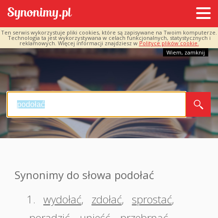
Ten serwis wykorzystuje pliki cookies, które są zapisywane na Twoim komputerze.
Technologia ta jest wykorzystywana w celach funkcjonalnych, statystycznych i
reklamowych. Więcej informacji znajdziesz w
Polityce plików cookie.
Wiem, zamknij
Synonimy do słowa podołać
1.
wydołać
,
zdołać
,
sprostać
,
poradzić
,
unieść
,
przebrnąć
,