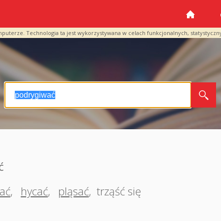
mputerze. Technologia ta jest wykorzystywana w celach funkcjonalnych, statystyczn
ć
kać
,
hycać
,
pląsać
,
trząść się