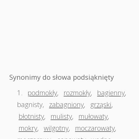
Synonimy do słowa podsiąknięty
1.
podmokły
,
rozmokły
,
bagienny
,
bagnisty
,
zabagniony
,
grząski
,
błotnisty
,
mulisty
,
mułowaty
,
mokry
,
wilgotny
,
moczarowaty
,