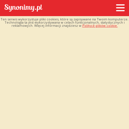
Ten serwis wykorzystuje pliki cookies, które są zapisywane na Twoim komputerze.
Technologia ta jest wykorzystywana w celach funkcjonalnych, statystycznych i
reklamowych. Więcej informacji znajdziesz w
Polityce plików cookie.