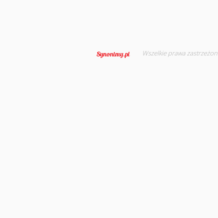
Wszelkie prawa zastrzeżon