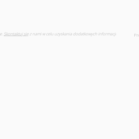
e.
Skontaktuj się
z nami w celu uzyskania dodatkowych informacji
Pr