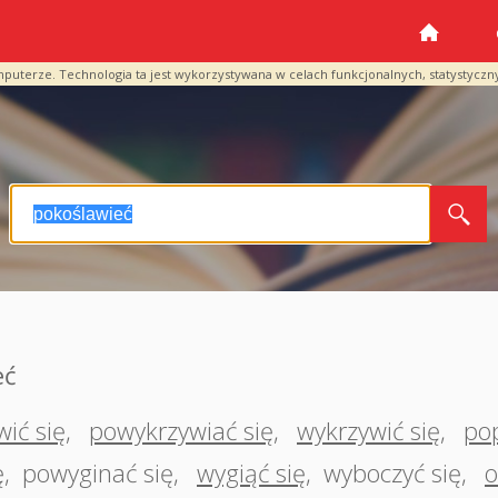
mputerze. Technologia ta jest wykorzystywana w celach funkcjonalnych, statystyczn
eć
ić się
,
powykrzywiać się
,
wykrzywić się
,
pop
ę
,
powyginać się
,
wygiąć się
,
wyboczyć się
,
o