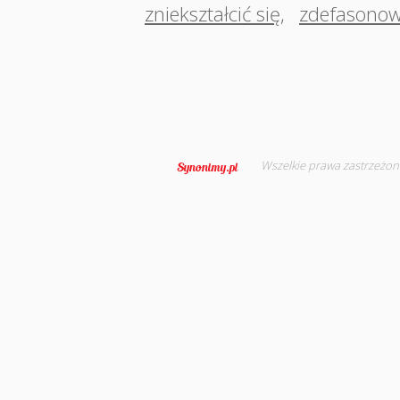
zniekształcić się
,
zdefasonow
Wszelkie prawa zastrzeżon