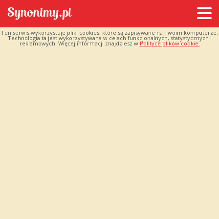
Ten serwis wykorzystuje pliki cookies, które są zapisywane na Twoim komputerze.
Technologia ta jest wykorzystywana w celach funkcjonalnych, statystycznych i
reklamowych. Więcej informacji znajdziesz w
Polityce plików cookie.