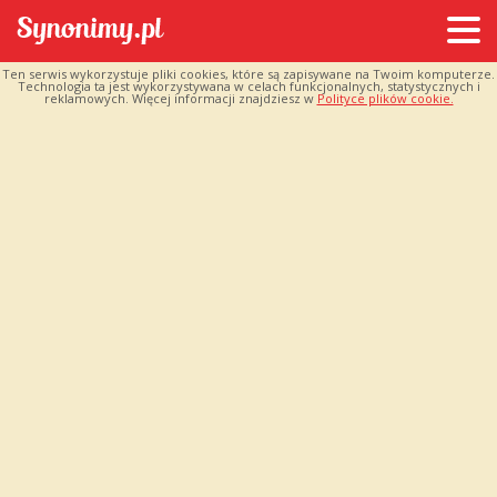
Ten serwis wykorzystuje pliki cookies, które są zapisywane na Twoim komputerze.
Technologia ta jest wykorzystywana w celach funkcjonalnych, statystycznych i
reklamowych. Więcej informacji znajdziesz w
Polityce plików cookie.