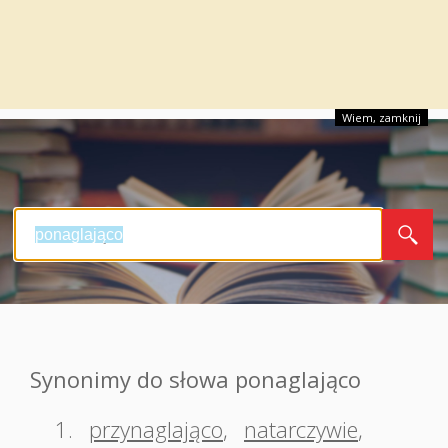
Wiem, zamknij
Synonimy do słowa ponaglająco
1.
przynaglająco
,
natarczywie
,