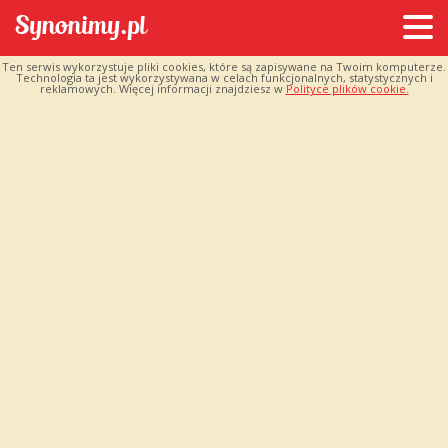
Ten serwis wykorzystuje pliki cookies, które są zapisywane na Twoim komputerze.
Technologia ta jest wykorzystywana w celach funkcjonalnych, statystycznych i
reklamowych. Więcej informacji znajdziesz w
Polityce plików cookie.