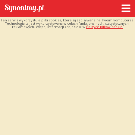
Ten serwis wykorzystuje pliki cookies, które są zapisywane na Twoim komputerze.
Technologia ta jest wykorzystywana w celach funkcjonalnych, statystycznych i
reklamowych. Więcej informacji znajdziesz w
Polityce plików cookie.