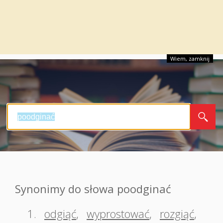
Wiem, zamknij
Synonimy do słowa poodginać
1.
odgiąć
,
wyprostować
,
rozgiąć
,