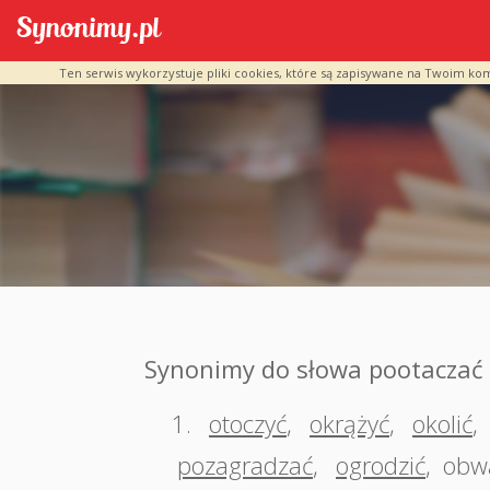
Ten serwis wykorzystuje pliki cookies, które są zapisywane na Twoim ko
Synonimy do słowa pootaczać
1.
otoczyć
,
okrążyć
,
okolić
,
pozagradzać
,
ogrodzić
,
obw