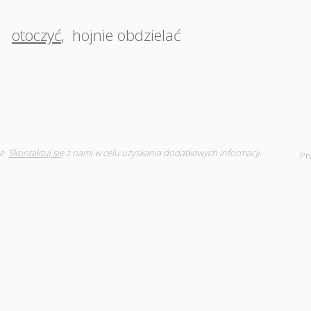
,
otoczyć
,
hojnie obdzielać
e.
Skontaktuj się
z nami w celu uzyskania dodatkowych informacji
Pr