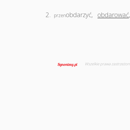
2.
obdarzyć
,
obdarować
przen
Wszelkie prawa zastrzeżon