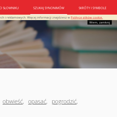
O SŁOWNIKU
SZUKAJ SYNONIMÓW
SKRÓTY I SYMBOLE
ych i reklamowych. Więcej informacji znajdziesz w
Polityce plików cookie.
Wiem, zamknij
obwieść
,
opasać
,
pogrodzić
,