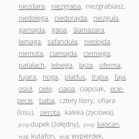
niezdara
,
niezgraba
,
niezgrabiasz
,
niedołęga
,
niedorajda
,
niezguła
,
gamajda
,
gapa
,
ślamazara
,
łamaga
,
safanduła
,
niedojda
,
niemota
,
ciamajda
,
ciemięga
,
patałach
,
lebiega
,
łajza
,
oferma
,
fujara
,
noga
,
platfus
,
trąba
,
faja
,
osioł
,
cielę
,
ciapa
,
ciapciak
,
ecie-
pecie
,
baba
,
cztery litery
,
ofiara
(losu)
,
sierota
,
kaleka (życiowa)
,
dupek (żołędny)
,
kapcan
,
posp.
posp.
kutafon
,
wypierdek
,
wulg.
wulg.