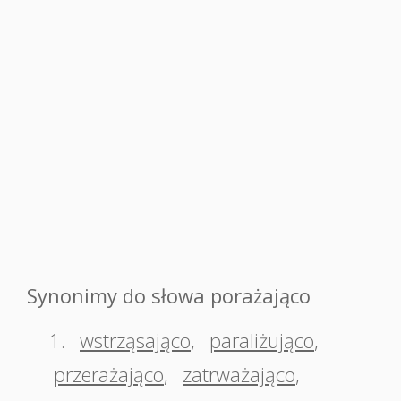
Synonimy do słowa porażająco
1.
wstrząsająco
,
paraliżująco
,
przerażająco
,
zatrważająco
,