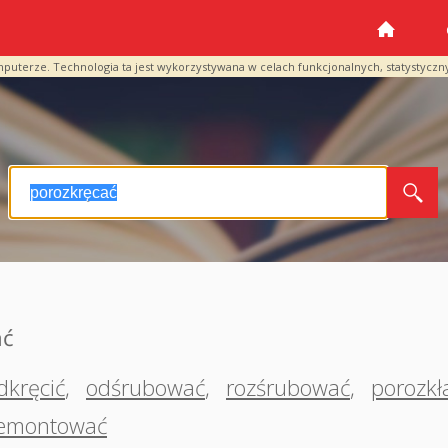
mputerze. Technologia ta jest wykorzystywana w celach funkcjonalnych, statystyczn
ać
dkręcić
,
odśrubować
,
rozśrubować
,
porozkł
emontować