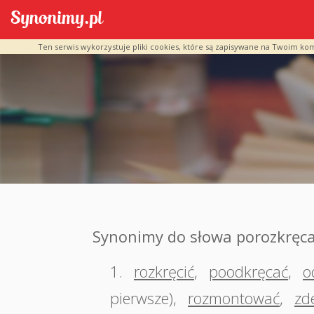
Ten serwis wykorzystuje pliki cookies, które są zapisywane na Twoim ko
Synonimy do słowa porozkręc
1.
rozkręcić
,
poodkręcać
,
o
pierwsze)
,
rozmontować
,
zd