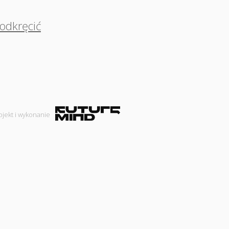
odkręcić
ojekt i wykonanie