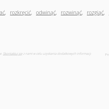
ać
,
rozkręcić
,
odwinąć
,
rozwinąć
,
rozgiąć
,
e.
Skontaktuj się
z nami w celu uzyskania dodatkowych informacji
Pr