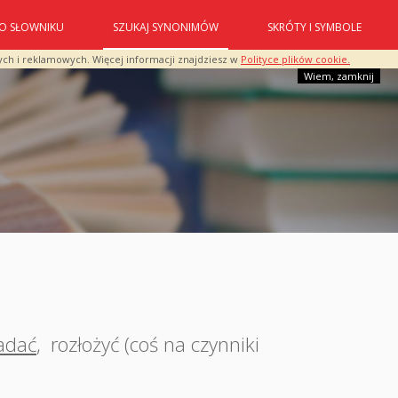
O SŁOWNIKU
SZUKAJ SYNONIMÓW
SKRÓTY I SYMBOLE
ych i reklamowych. Więcej informacji znajdziesz w
Polityce plików cookie.
Wiem, zamknij
adać
,
rozłożyć (coś na czynniki