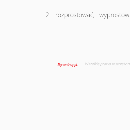
2.
rozprostować
,
wyprostow
Wszelkie prawa zastrzeżon