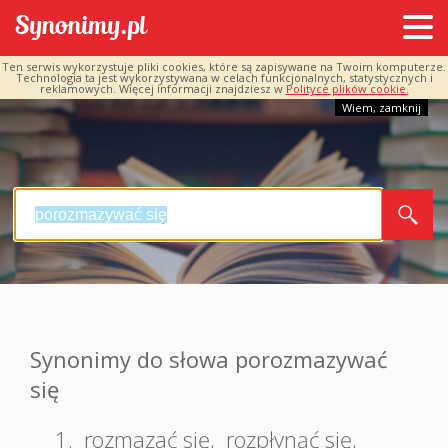
Ten serwis wykorzystuje pliki cookies, które są zapisywane na Twoim komputerze.
Technologia ta jest wykorzystywana w celach funkcjonalnych, statystycznych i
reklamowych. Więcej informacji znajdziesz w
Polityce plików cookie.
Wiem, zamknij
Synonimy do słowa porozmazywać
się
1.
rozmazać się
,
rozpłynąć się
,