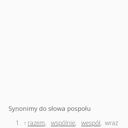
Synonimy do słowa pospołu
1.
razem
,
wspólnie
,
wespół
,
wraz
†