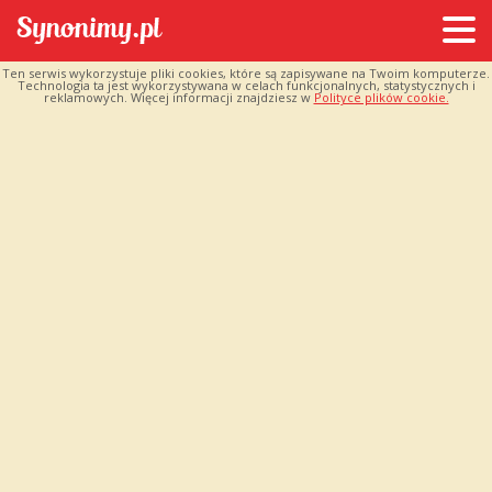
Ten serwis wykorzystuje pliki cookies, które są zapisywane na Twoim komputerze.
Technologia ta jest wykorzystywana w celach funkcjonalnych, statystycznych i
reklamowych. Więcej informacji znajdziesz w
Polityce plików cookie.