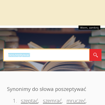
Wiem, zamknij
Synonimy do słowa poszeptywać
1.
szeptać
,
szemrać
,
mruczeć
,