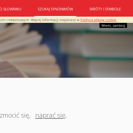
O SŁOWNIKU
SZUKAJ SYNONIMÓW
SKRÓTY I SYMBOLE
ych i reklamowych. Więcej informacji znajdziesz w
Polityce plików cookie.
Wiem, zamknij
zmocić się
,
naprać się
,