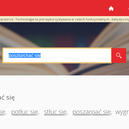
mputerze. Technologia ta jest wykorzystywana w celach funkcjonalnych, statystyczn
ć się
ię
,
potłuc się
,
stłuc się
,
poszarpać się
,
wygr