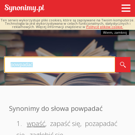
Ten serwis wykorzystuje pliki cookies, które są zapisywane na Twoim komputerze.
Technologia ta jest wykorzystywana w celach funkcjonalnych, statystycznych i
reklamowych. Więcej informacji znajdziesz w
Polityce plików cookie.
Wiem, zamknij
Synonimy do słowa powpadać
1.
wpaść
,
zapaść się
,
pozapadać
się
,
zagłębić się