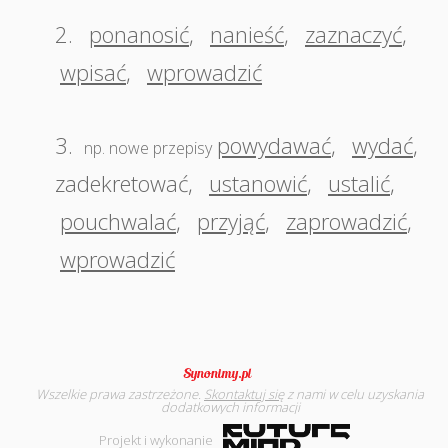
2.
ponanosić
,
nanieść
,
zaznaczyć
,
wpisać
,
wprowadzić
3.
powydawać
,
wydać
,
np. nowe przepisy
zadekretować
,
ustanowić
,
ustalić
,
pouchwalać
,
przyjąć
,
zaprowadzić
,
wprowadzić
Wszelkie prawa zastrzeżone.
Skontaktuj się
z nami w celu uzyskania
dodatkowych informacji
Projekt i wykonanie