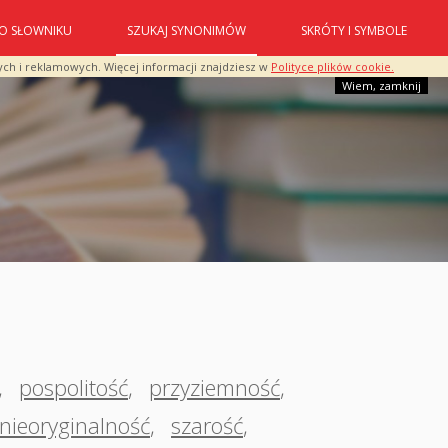
O SŁOWNIKU
SZUKAJ SYNONIMÓW
SKRÓTY I SYMBOLE
ych i reklamowych. Więcej informacji znajdziesz w
Polityce plików cookie.
Wiem, zamknij
,
pospolitość
,
przyziemność
,
nieoryginalność
,
szarość
,