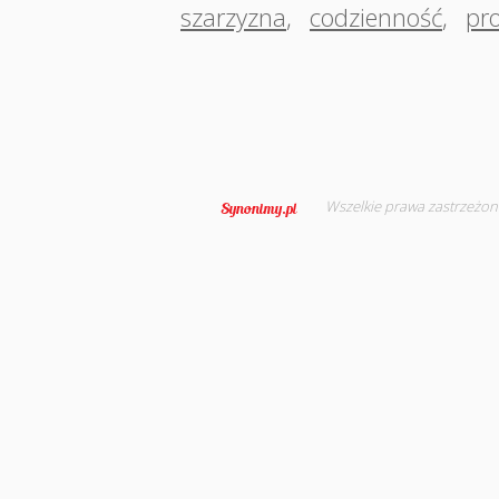
szarzyzna
,
codzienność
,
pr
Wszelkie prawa zastrzeżon