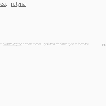
oza
,
rutyna
e.
Skontaktuj się
z nami w celu uzyskania dodatkowych informacji
Pr