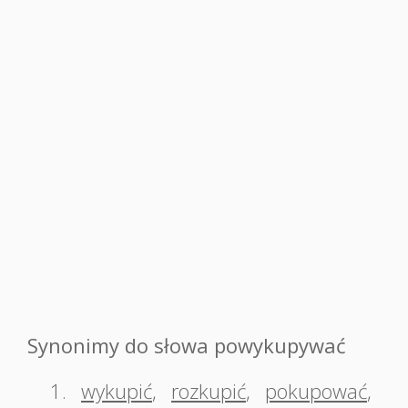
Synonimy do słowa powykupywać
1.
wykupić
,
rozkupić
,
pokupować
,