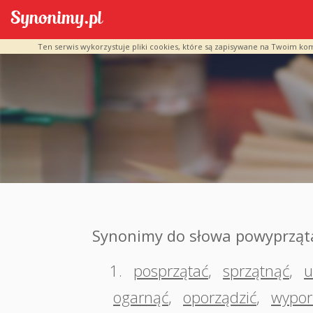
Ten serwis wykorzystuje pliki cookies, które są zapisywane na Twoim ko
Synonimy do słowa powyprząt
1.
posprzątać
,
sprzątnąć
,
u
ogarnąć
,
oporządzić
,
wypor