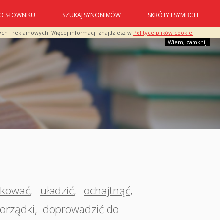
O SŁOWNIKU
SZUKAJ SYNONIMÓW
SKRÓTY I SYMBOLE
ych i reklamowych. Więcej informacji znajdziesz w
Polityce plików cookie.
Wiem, zamknij
dkować
,
uładzić
,
ochajtnąć
,
porządki
,
doprowadzić do