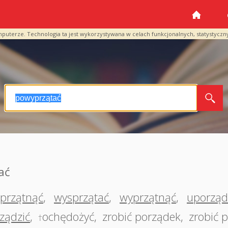
mputerze. Technologia ta jest wykorzystywana w celach funkcjonalnych, statystyczn
ać
przątnąć
,
wysprzątać
,
wyprzątnąć
,
uporzą
ządzić
,
ochędożyć
,
zrobić porządek
,
zrobić 
†