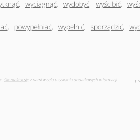
ytknąć
,
wyciągnąć
,
wydobyć
,
wyścibić
,
wyśc
sać
,
powypełniać
,
wypełnić
,
sporządzić
,
wy
e.
Skontaktuj się
z nami w celu uzyskania dodatkowych informacji
Pr