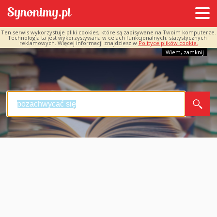
Ten serwis wykorzystuje pliki cookies, które są zapisywane na Twoim komputerze.
Technologia ta jest wykorzystywana w celach funkcjonalnych, statystycznych i
reklamowych. Więcej informacji znajdziesz w
Polityce plików cookie.
Wiem, zamknij