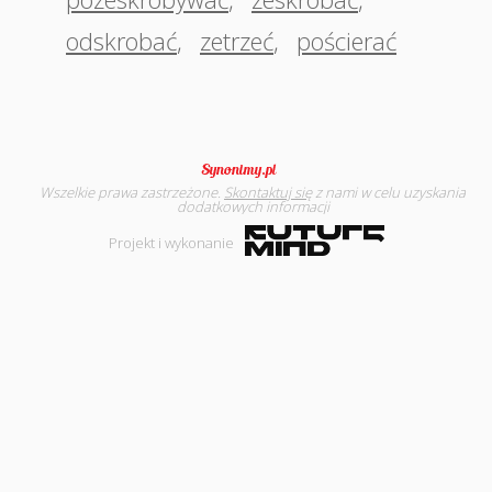
odskrobać
,
zetrzeć
,
pościerać
Wszelkie prawa zastrzeżone.
Skontaktuj się
z nami w celu uzyskania
dodatkowych informacji
Projekt i wykonanie