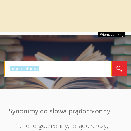
Wiem, zamknij
Synonimy do słowa prądochłonny
1.
energochłonny
,
prądożerczy
,