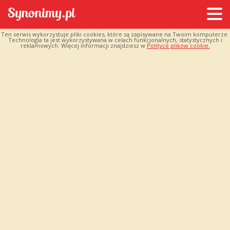
Ten serwis wykorzystuje pliki cookies, które są zapisywane na Twoim komputerze.
Technologia ta jest wykorzystywana w celach funkcjonalnych, statystycznych i
reklamowych. Więcej informacji znajdziesz w
Polityce plików cookie.