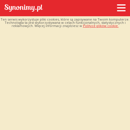
Ten serwis wykorzystuje pliki cookies, które są zapisywane na Twoim komputerze.
Technologia ta jest wykorzystywana w celach funkcjonalnych, statystycznych i
reklamowych. Więcej informacji znajdziesz w
Polityce plików cookie.