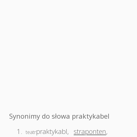
Synonimy do słowa praktykabel
1.
praktykabl
,
straponten
,
teatr