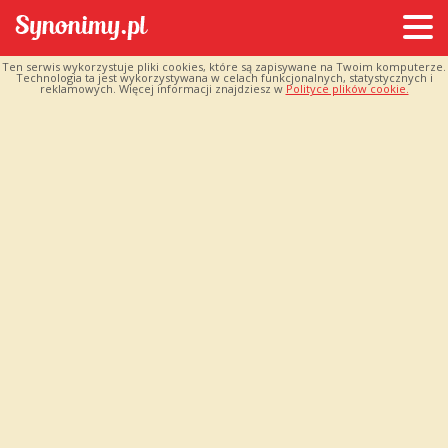
Ten serwis wykorzystuje pliki cookies, które są zapisywane na Twoim komputerze.
Technologia ta jest wykorzystywana w celach funkcjonalnych, statystycznych i
reklamowych. Więcej informacji znajdziesz w
Polityce plików cookie.