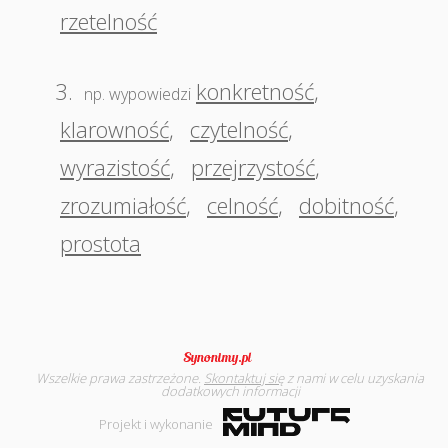
rzetelność
3.
konkretność
,
np. wypowiedzi
klarowność
,
czytelność
,
wyrazistość
,
przejrzystość
,
zrozumiałość
,
celność
,
dobitność
,
prostota
Wszelkie prawa zastrzeżone.
Skontaktuj się
z nami w celu uzyskania
dodatkowych informacji
Projekt i wykonanie