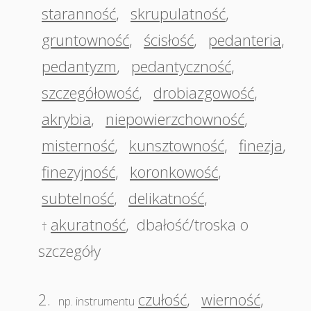
staranność
,
skrupulatność
,
gruntowność
,
ścisłość
,
pedanteria
,
pedantyzm
,
pedantyczność
,
szczegółowość
,
drobiazgowość
,
akrybia
,
niepowierzchowność
,
misterność
,
kunsztowność
,
finezja
,
finezyjność
,
koronkowość
,
subtelność
,
delikatność
,
akuratność
,
dbałość/troska o
†
szczegóły
2.
czułość
,
wierność
,
np. instrumentu