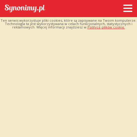
Ten serwis wykorzystuje pliki cookies, które są zapisywane na Twoim komputerze.
Technologia ta jest wykorzystywana w celach funkcjonalnych, statystycznych i
reklamowych. Więcej informacji znajdziesz w
Polityce plików cookie.