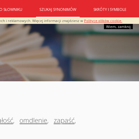
O SŁOWNIKU
SZUKAJ SYNONIMÓW
SKRÓTY I SYMBOLE
ych i reklamowych. Więcej informacji znajdziesz w
Polityce plików cookie.
Wiem, zamknij
łość
,
omdlenie
,
zapaść
,