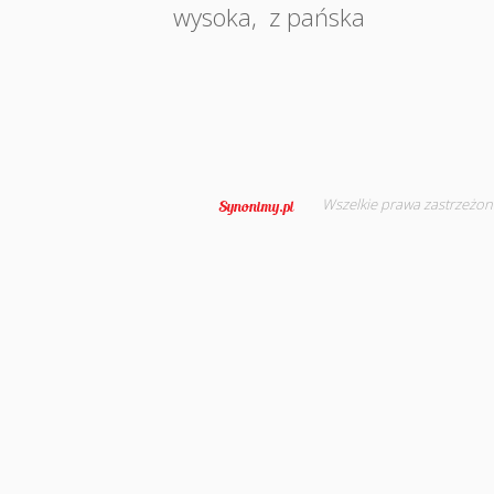
wysoka
,
z pańska
Wszelkie prawa zastrzeżon