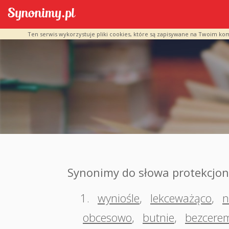
Ten serwis wykorzystuje pliki cookies, które są zapisywane na Twoim ko
Synonimy do słowa protekcjon
1.
wyniośle
,
lekceważąco
,
n
obcesowo
,
butnie
,
bezcerem