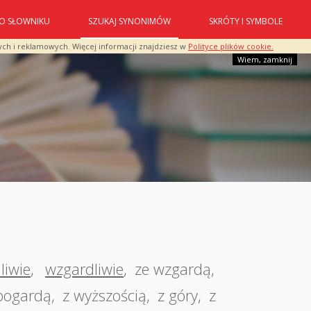
O SŁOWNIKU
SZUKAJ SYNONIMÓW
SKRÓTY I SYMBOLE
ych i reklamowych. Więcej informacji znajdziesz w
Polityce plików cookie.
Wiem, zamknij
liwie
,
wzgardliwie
,
ze wzgardą
,
pogardą
,
z wyższością
,
z góry
,
z