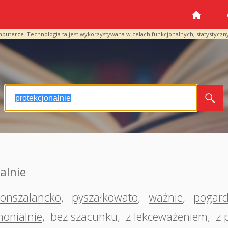
mputerze. Technologia ta jest wykorzystywana w celach funkcjonalnych, statystyczn
alnie
onszalancko
,
pyszałkowato
,
ważnie
,
pogard
onialnie
,
bez szacunku
,
z lekceważeniem
,
z 