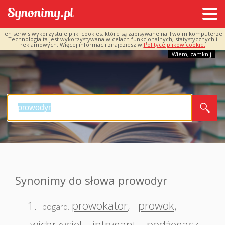
Ten serwis wykorzystuje pliki cookies, które są zapisywane na Twoim komputerze.
Technologia ta jest wykorzystywana w celach funkcjonalnych, statystycznych i
reklamowych. Więcej informacji znajdziesz w
Polityce plików cookie.
Wiem, zamknij
Synonimy do słowa prowodyr
1.
prowokator
,
prowok
,
pogard.
wichrzyciel
,
intrygant
,
podżegacz
,