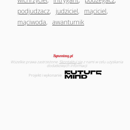
podjudzacz
,
judziciel
,
mąciciel
,
mąciwoda
,
awanturnik
Wszelkie prawa zastrzeżone.
Skontaktuj się
z nami w celu uzyskania
dodatkowych informacji
Projekt i wykonanie