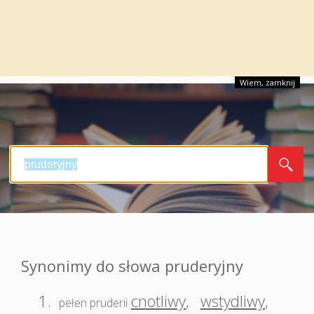
Wiem, zamknij
Synonimy do słowa pruderyjny
1.
cnotliwy
,
wstydliwy
,
pełen pruderii