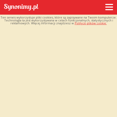
Ten serwis wykorzystuje pliki cookies, które są zapisywane na Twoim komputerze.
Technologia ta jest wykorzystywana w celach funkcjonalnych, statystycznych i
reklamowych. Więcej informacji znajdziesz w
Polityce plików cookie.