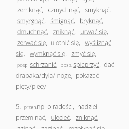
zemknąć
,
czmychnąć
,
smyknąć
,
smyrgnąć
,
śmignąć
,
bryknąć
,
dmuchnąć
,
zniknąć
,
urwać się
,
zerwać się
,
ulotnić się
,
wyśliznąć
się
,
wymknąć się
,
zmyć się
,
schrzanić
,
spieprzyć
,
dać
posp.
posp.
drapaka/dyla/ nogę
,
pokazać
pięty/plecy
5.
np. o radości
,
nadziei
przen.
przeminąć
,
ulecieć
,
zniknąć
,
zginąć
,
zaginąć
,
rozpłynąć się
,