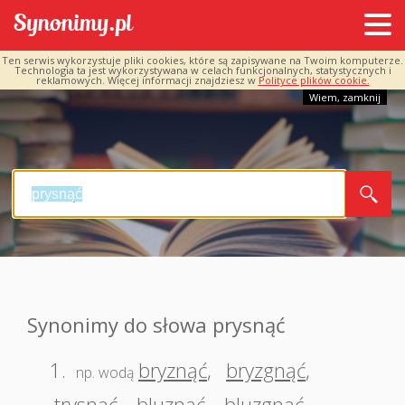
Ten serwis wykorzystuje pliki cookies, które są zapisywane na Twoim komputerze.
Technologia ta jest wykorzystywana w celach funkcjonalnych, statystycznych i
reklamowych. Więcej informacji znajdziesz w
Polityce plików cookie.
Wiem, zamknij
Synonimy do słowa prysnąć
1.
bryznąć
,
bryzgnąć
,
np. wodą
trysnąć
,
bluznąć
,
bluzgnąć
,