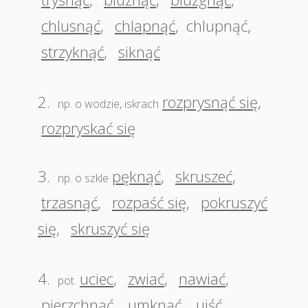
chlusnąć
,
chlapnąć
,
chlupnąć
,
strzyknąć
,
siknąć
2.
rozprysnąć się
,
np. o wodzie, iskrach
rozpryskać się
3.
pęknąć
,
skruszeć
,
np. o szkle
trzasnąć
,
rozpaść się
,
pokruszyć
się
,
skruszyć się
4.
uciec
,
zwiać
,
nawiać
,
pot.
pierzchnąć
,
umknąć
,
ujść
,