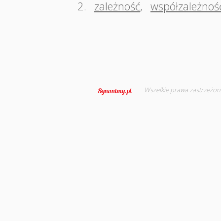
2.
zależność
,
współzależnoś
Wszelkie prawa zastrzeżon