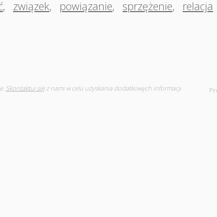
ć
,
związek
,
powiązanie
,
sprzężenie
,
relacja
e.
Skontaktuj się
z nami w celu uzyskania dodatkowych informacji
Pr