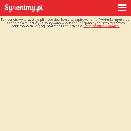
Ten serwis wykorzystuje pliki cookies, które są zapisywane na Twoim komputerze.
Technologia ta jest wykorzystywana w celach funkcjonalnych, statystycznych i
reklamowych. Więcej informacji znajdziesz w
Polityce plików cookie.