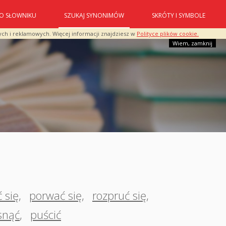
O SŁOWNIKU
SZUKAJ SYNONIMÓW
SKRÓTY I SYMBOLE
ych i reklamowych. Więcej informacji znajdziesz w
Polityce plików cookie.
Wiem, zamknij
 się
,
porwać się
,
rozpruć się
,
snąć
,
puścić