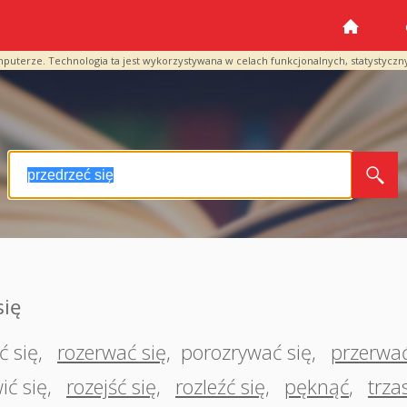
mputerze. Technologia ta jest wykorzystywana w celach funkcjonalnych, statystyczn
się
ć się
,
rozerwać się
,
porozrywać się
,
przerwać
ić się
,
rozejść się
,
rozleźć się
,
pęknąć
,
trza