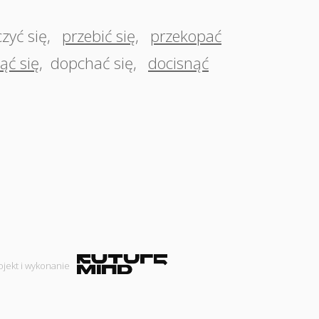
czyć się
,
przebić się
,
przekopać
ąć się
,
dopchać się
,
docisnąć
ojekt i wykonanie