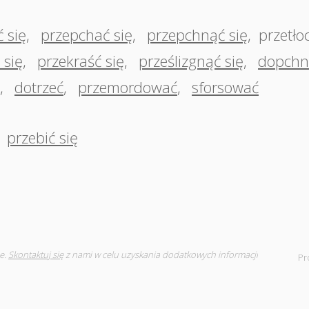
 się
,
przepchać się
,
przepchnąć się
,
przetło
 się
,
przekraść się
,
prześlizgnąć się
,
dopchn
,
dotrzeć
,
przemordować
,
sforsować
przebić się
e.
Skontaktuj się
z nami w celu uzyskania dodatkowych informacji
Pr