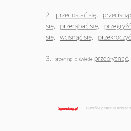
2.
przedostać się
,
przecisnąć
się
,
przerąbać się
,
przegryźć
się
,
wcisnąć się
,
przekroczyć
3.
przebłysnąć
,
przen.np. o świetle
Wszelkie prawa zastrzeżon